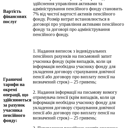
здійснення управління активами та
адміністрування пенсійного фонду становить
Вартість
7% від чистої вартості активів пенсійного
фінансових
фонду. Розмір витрат встановлюється в
послуг
договорі про управління активами пенсійного
фонду та договорі про адміністрування
пенсійного фонду.
1. Надання виписок з індивідуальних
пенсійних рахунків на письмовий запит
учасника фонду (крім випадків, коли ця
інформація необхідна учаснику фонду для
укладення договору страхування довічної
пенсії або договору про виплату пенсії на
Граничні
визначений строк) – 25 гривень;
тарифи на
окремі
2. Надання інформації на письмову вимогу
операції, що
отримувача пенсії (крім випадків, коли ця
здійснюються
інформація необхідна учаснику фонду для
за рахунок
укладення договору страхування довічної
учасника
пенсії або договору про виплату пенсії на
пенсійного
визначений строк) – 25 гривень;
фонду: