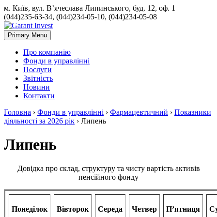
м. Київ, вул. В’ячеслава Липинського, буд. 12, оф. 1
(044)235-63-34, (044)234-05-10, (044)234-05-08
Primary Menu
Про компанію
Фонди в управлінні
Послуги
Звітність
Новини
Контакти
Головна
›
Фонди в управлінні
›
Фармацевтичний
›
Показники
діяльності за 2026 рік
›
Липень
Липень
Довідка про склад, структуру та чисту вартість активів
пенсійного фонду
Понеділок
Вівторок
Середа
Четвер
П’ятниця
С