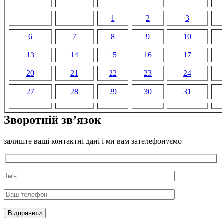
1
2
3
6
7
8
9
10
13
14
15
16
17
20
21
22
23
24
27
28
29
30
31
Зворотній зв’язок
залиште ваші контактні дані і ми вам зателефонуємо