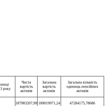
Чиста
Загальна
Загальна кількість
диниці
вартість
вартість
одиниць пенсійних
23 року
активів
активів
активів
187983207,99
189019971,24
47284175,78686