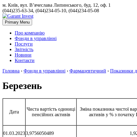
м. Київ, вул. В’ячеслава Липинського, буд. 12, оф. 1
(044)235-63-34, (044)234-05-10, (044)234-05-08
Primary Menu
Про компанію
Фонди в управлінні
Послуги
Звітність
Новини
Контакти
Головна
›
Фонди в управлінні
›
Фармацевтичний
›
Показники ді
Березень
Чиста вартість одиниці
Зміна показника чистої ва
Дата
пенсійних активів
активів у % з початку 
01.03.2023
3,9756050489
1,9