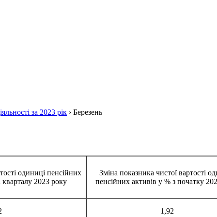
яльності за 2023 рік
›
Березень
ртості одиниці пенсійних
Зміна показника чистої вартості о
I кварталу 2023 року
пенсійних активів у % з початку 20
2
1,92