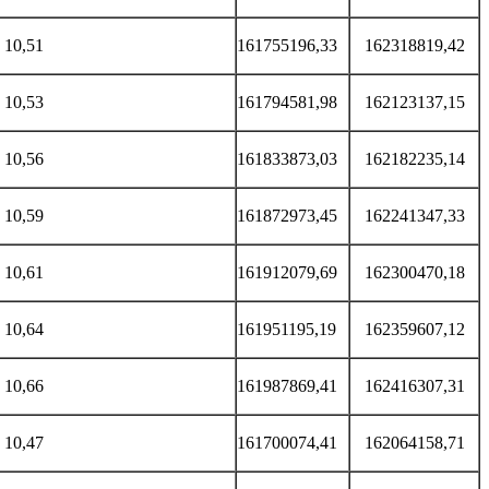
10,51
161755196,33
162318819,42
10,53
161794581,98
162123137,15
10,56
161833873,03
162182235,14
10,59
161872973,45
162241347,33
10,61
161912079,69
162300470,18
10,64
161951195,19
162359607,12
10,66
161987869,41
162416307,31
10,47
161700074,41
162064158,71