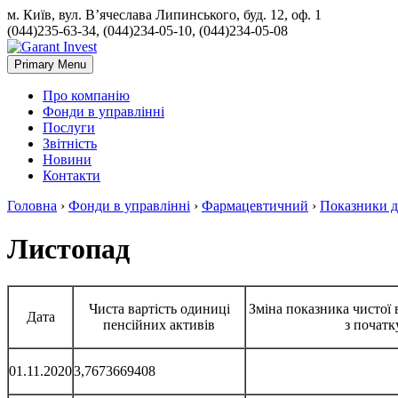
м. Київ, вул. В’ячеслава Липинського, буд. 12, оф. 1
(044)235-63-34, (044)234-05-10, (044)234-05-08
Primary Menu
Про компанію
Фонди в управлінні
Послуги
Звітність
Новини
Контакти
Головна
›
Фонди в управлінні
›
Фармацевтичний
›
Показники ді
Листопад
Чиста вартість одиниці
Зміна показника чистої 
Дата
пенсійних активів
з початк
01.11.2020
3,7673669408