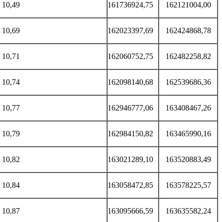
10,49
161736924,75
162121004,00
10,69
162023397,69
162424868,78
10,71
162060752,75
162482258,82
10,74
162098140,68
162539686,36
10,77
162946777,06
163408467,26
10,79
162984150,82
163465990,16
10,82
163021289,10
163520883,49
10,84
163058472,85
163578225,57
10,87
163095666,59
163635582,24