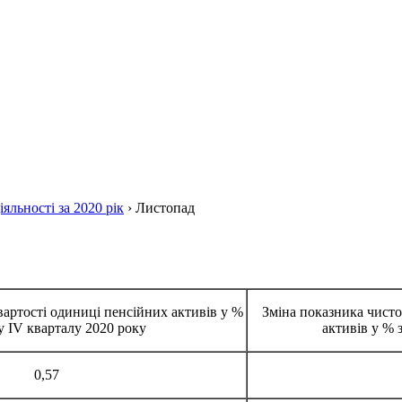
яльності за 2020 рік
›
Листопад
вартості одиниці пенсійних активів у %
Зміна показника чисто
у IV кварталу 2020 року
активів у % 
0,57