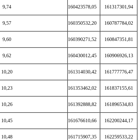
9,74
160423578,05
161317301,94
9,57
160350532,20
160787784,02
9,60
160390271,52
160847351,81
9,62
160430012,45
160906926,13
10,20
161314030,42
161777776,47
10,23
161353462,02
161837155,61
10,26
161392888,82
161896534,83
10,45
161676610,66
162200244,17
10,48
161715907,35
162259533,22