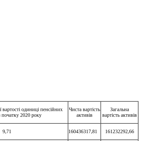
ї вартості одиниці пенсійних
Чиста вартість
Загальна
з початку 2020 року
активів
вартість активів
9,71
160436317,81
161232292,66